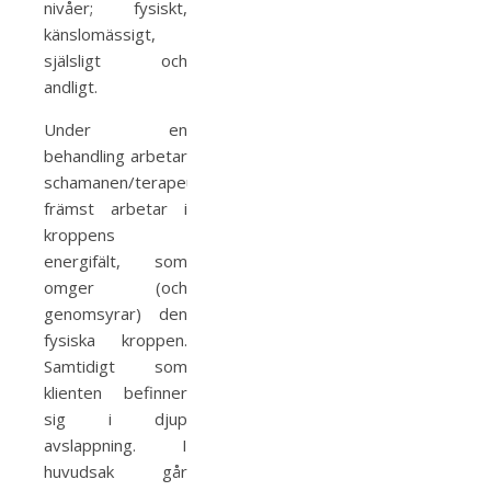
nivåer; fysiskt,
känslomässigt,
själsligt och
andligt.
Under en
behandling arbetar
schamanen/terapeuten
främst arbetar i
kroppens
energifält, som
omger (och
genomsyrar) den
fysiska kroppen.
Samtidigt som
klienten befinner
sig i djup
avslappning. I
huvudsak går