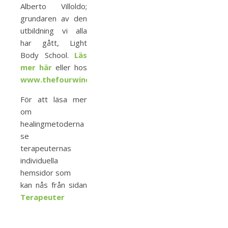
Alberto Villoldo;
grundaren av den
utbildning vi alla
har gått, Light
Body School.
Läs
mer här
eller hos
www.thefourwinds.com
!
För att läsa mer
om
healingmetoderna
se
terapeuternas
individuella
hemsidor som
kan nås från sidan
Terapeuter