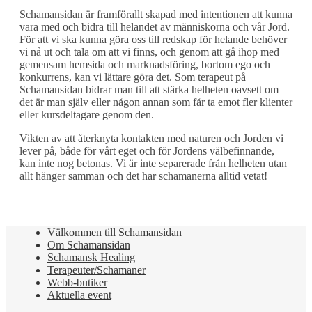
Schamansidan är framförallt skapad med intentionen att kunna
vara med och bidra till helandet av människorna och vår Jord.
För att vi ska kunna göra oss till redskap för helande behöver
vi nå ut och tala om att vi finns, och genom att gå ihop med
gemensam hemsida och marknadsföring, bortom ego och
konkurrens, kan vi lättare göra det. Som terapeut på
Schamansidan bidrar man till att stärka helheten oavsett om
det är man själv eller någon annan som får ta emot fler klienter
eller kursdeltagare genom den.
Vikten av att återknyta kontakten med naturen och Jorden vi
lever på, både för vårt eget och för Jordens välbefinnande,
kan inte nog betonas. Vi är inte separerade från helheten utan
allt hänger samman och det har schamanerna alltid vetat!
Välkommen till Schamansidan
Om Schamansidan
Schamansk Healing
Terapeuter/Schamaner
Webb-butiker
Aktuella event