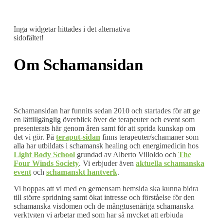
Inga widgetar hittades i det alternativa
sidofältet!
Om Schamansidan
Schamansidan har funnits sedan 2010 och startades för att ge
en lättillgänglig överblick över de terapeuter och event som
presenterats här genom åren samt för att sprida kunskap om
det vi gör. På
teraput-sidan
finns terapeuter/schamaner som
alla har utbildats i schamansk healing och energimedicin hos
Light Body School
grundad av Alberto Villoldo och
The
Four Winds Society
. Vi erbjuder även
aktuella schamanska
event
och
schamanskt hantverk
.
Vi hoppas att vi med en gemensam hemsida ska kunna bidra
till större spridning samt ökat intresse och förståelse för den
schamanska visdomen och de mångtusenåriga schamanska
verktygen vi arbetar med som har så mycket att erbjuda