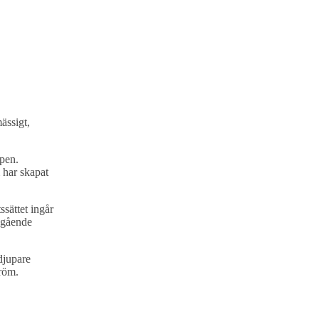
ässigt,
pen.
 har skapat
ssättet ingår
upgående
djupare
dröm.