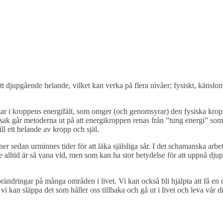
 djupgående helande, vilket kan verka på flera nivåer; fysiskt, känslom
ar i kroppens energifält, som omger (och genomsyrar) den fysiska krop
dsak går metoderna ut på att energikroppen renas från ”tung energi” som
ill ett helande av kropp och själ.
 sedan urminnes tider för att läka själsliga sår. I det schamanska arbet
e alltid är så vana vid, men som kan ha stor betydelse för att uppnå dj
rändringar på många områden i livet. Vi kan också bli hjälpta att få en 
 vi kan släppa det som håller oss tillbaka och gå ut i livet och leva vår 