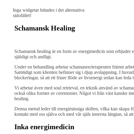
Inga widgetar hittades i det alternativa
sidofältet!
Schamansk Healing
Schamansk healing är en form av energimedicin som erbjuder ett
själsligt och andligt.
Under en behandling arbetar schamanen/terapeuten främst arbet
Samtidigt som klienten befinner sig i djup avslappning. I huvu
blockeringar, så att ett friare flöde av livsenergi sedan kan leda t
Vi arbetar även med soul retrieval, en teknik använd av schamaner
också olika former av ceremonier. Något vi från väst kanske int
healing.
Denna metod leder till energimässiga skiften, vilka kan skapa fö
kontakt med oss själva och med vår själs innersta längtan, så att
Inka energimedicin